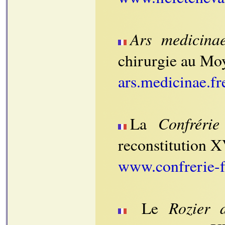
Ars medicina
chirurgie au Mo
ars.medicinae.fr
Confrérie
La
reconstitution X
www.confrerie-f
Rozier 
Le