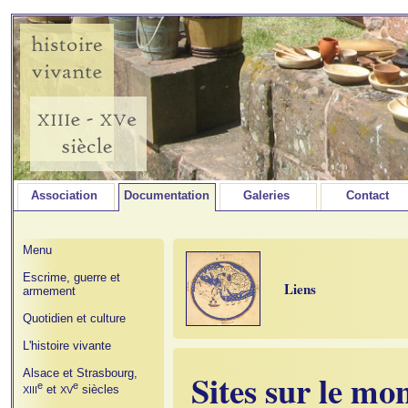
Association
Documentation
Galeries
Contact
Menu
Escrime, guerre et
Liens
armement
Quotidien et culture
L'histoire vivante
Alsace et Strasbourg,
Sites sur le mo
e
e
et
siècles
XIII
XV