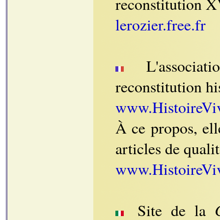
reconstitution X
lerozier.free.fr
L'associat
reconstitution h
www.HistoireViv
À ce propos, el
articles de quali
www.HistoireVi
Site de la