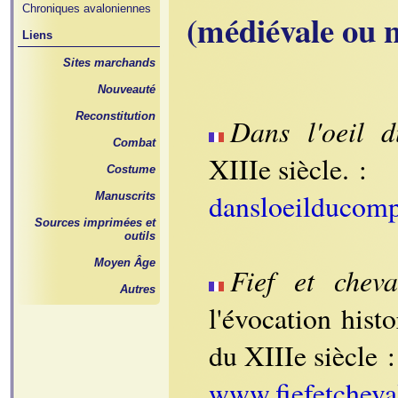
Chroniques avaloniennes
(médiévale ou 
Liens
Sites marchands
Nouveauté
Reconstitution
Dans l'oeil 
Combat
XIIIe siècle. :
Costume
dansloeilducompa
Manuscrits
Sources imprimées et
outils
Moyen Âge
Fief et cheva
Autres
l'évocation histo
du XIIIe siècle :
www.fiefetcheva