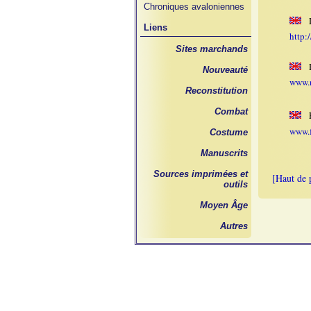
Chroniques avaloniennes
D
Liens
http:
Sites marchands
R
Nouveauté
www.r
Reconstitution
Combat
É
www.f
Costume
Manuscrits
Sources imprimées et
[Haut de 
outils
Moyen Âge
Autres