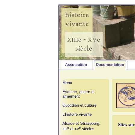
Association
Documentation
Menu
Escrime, guerre et
armement
Quotidien et culture
L'histoire vivante
Alsace et Strasbourg,
Sites su
e
e
et
siècles
XIII
XV