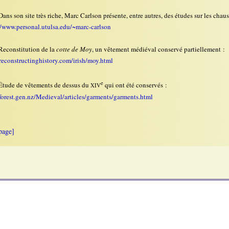
ans son site très riche, Marc Carlson présente, entre autres, des études sur les cha
//www.personal.utulsa.edu/~marc-carlson
econstitution de la
cotte de Moy
, un vêtement médiéval conservé partiellement :
econstructinghistory.com/irish/moy.html
e
tude de vêtements de dessus du
qui ont été conservés :
XIV
orest.gen.nz/Medieval/articles/garments/garments.html
page]