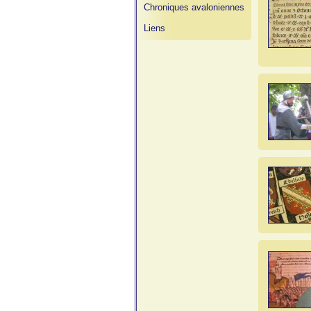
Chroniques avaloniennes
Liens