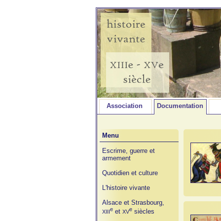
Association
Documentation
Menu
Escrime, guerre et
armement
Quotidien et culture
L'histoire vivante
Alsace et Strasbourg,
e
e
et
siècles
XIII
XV