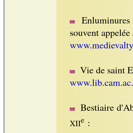
Enluminures e
souvent appelée
www.medievalty
Vie de saint E
www.lib.cam.ac
Bestiaire d'Ab
e
:
XII