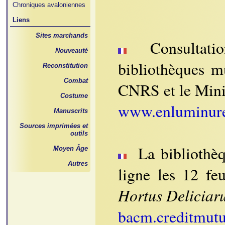
Chroniques avaloniennes
Liens
Sites marchands
Consultatio
Nouveauté
bibliothèques m
Reconstitution
Combat
CNRS et le Minis
Costume
www.enluminures
Manuscrits
Sources imprimées et
outils
La bibliothèq
Moyen Âge
Autres
ligne les 12 feu
Hortus Deliciar
bacm.creditmu