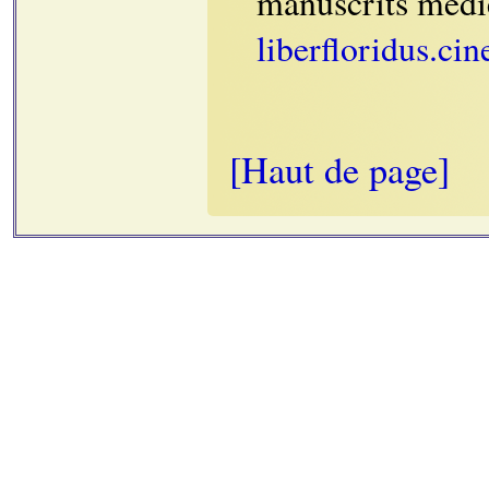
manuscrits médi
liberfloridus.cin
[Haut de page]