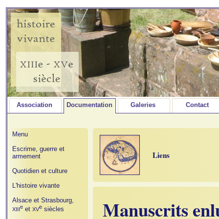
Association
Documentation
Galeries
Contact
Menu
Escrime, guerre et
Liens
armement
Quotidien et culture
L'histoire vivante
Alsace et Strasbourg,
Manuscrits en
e
e
et
siècles
XIII
XV