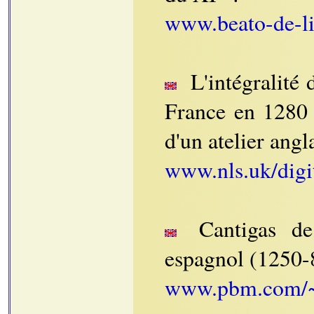
www.beato-de-l
L'intégralité 
France en 1280 a
d'un atelier angl
www.nls.uk/digi
Cantigas de 
espagnol (1250-
www.pbm.com/~l