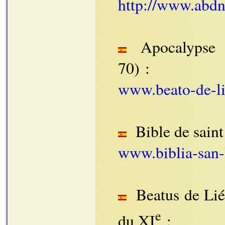
http://www.abdn.
Apocalypse G
70) :
www.beato-de-li
Bible de saint
www.biblia-san-
Beatus de Lié
e
du XI
: