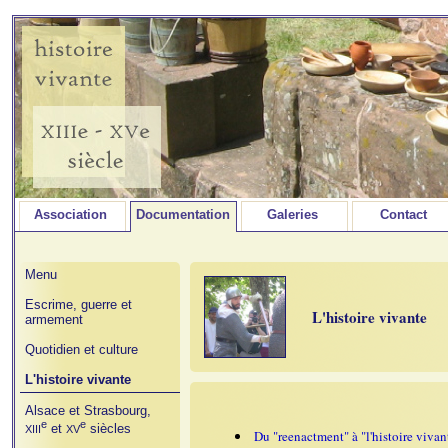
Association
Documentation
Galeries
Contact
Menu
Escrime, guerre et
L'histoire vivante
armement
Quotidien et culture
L'histoire vivante
Alsace et Strasbourg,
e
e
et
siècles
XIII
XV
Du "reenactment" à "l'histoire vivan