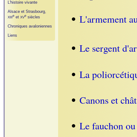
L'histoire vivante
Alsace et Strasbourg,
L'armement a
e
e
et
siècles
XIII
XV
Chroniques avaloniennes
Liens
Le sergent d'
La poliorcétiq
Canons et chât
Le fauchon o