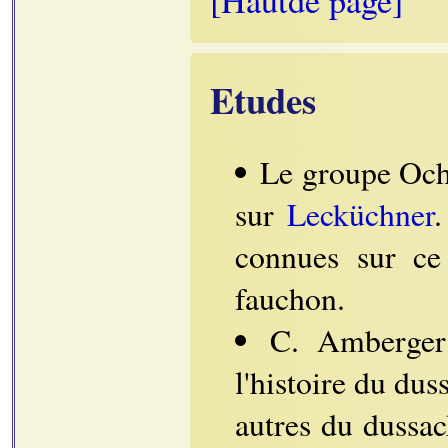
[Hautde page]
Etudes
Le groupe Ochs
sur
Lecküchner
.
connues sur ce
fauchon.
C. Amberge
l'histoire du dus
autres du dussa