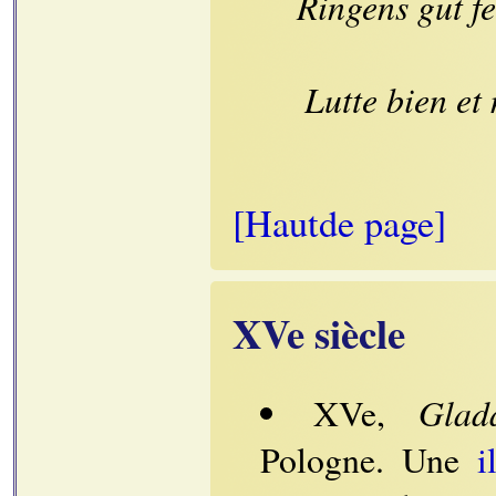
Ringens gut fe
Lutte bien et
[Hautde page]
XVe siècle
Glad
XVe,
Pologne. Une
i