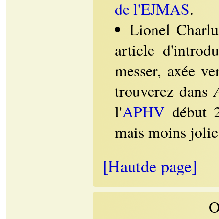
de l'EJMAS
.
Lionel Charlu
article d'intro
messer, axée ver
trouverez dans
l'
APHV
début 2
mais moins jolie
[Hautde page]
O