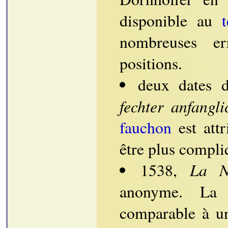
disponible au
nombreuses er
positions.
deux dates 
fechter anfangl
fauchon
est attr
être plus compli
La N
1538,
anonyme. L
comparable à un