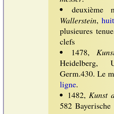
deuxième 
Wallerstein
,
hui
plusieures tenu
clefs
Kuns
1478,
Heidelberg, U
Germ.430. Le ma
ligne
.
Kunst d
1482,
582 Bayerische 