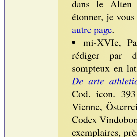
dans le Alten
étonner, je vou
autre page
.
mi-XVIe, Pa
rédiger par d
sompteux en la
De arte athleti
Cod. icon. 393
Vienne, Österre
Codex Vindobone
exemplaires, prè