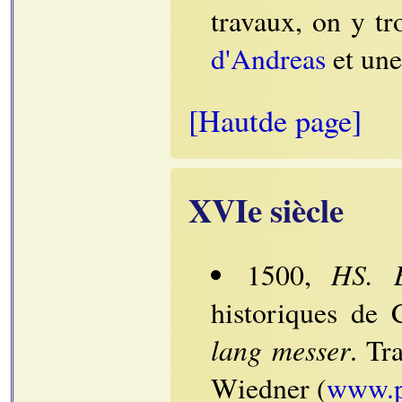
travaux, on y t
d'Andreas
et un
[Hautde page]
XVIe siècle
HS. B
1500,
historiques de 
lang messer
. Tr
Wiedner (
www.pr