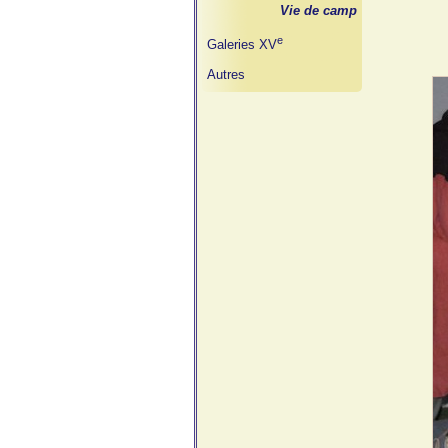
Vie de camp
e
Galeries XV
Autres