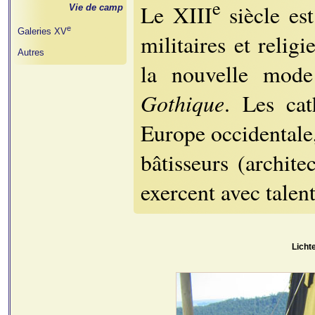
e
Le XIII
siècle es
Vie de camp
e
Galeries XV
militaires et relig
Autres
la nouvelle mode
Gothique
. Les ca
Europe occidentale
bâtisseurs (archite
exercent avec talent
Licht