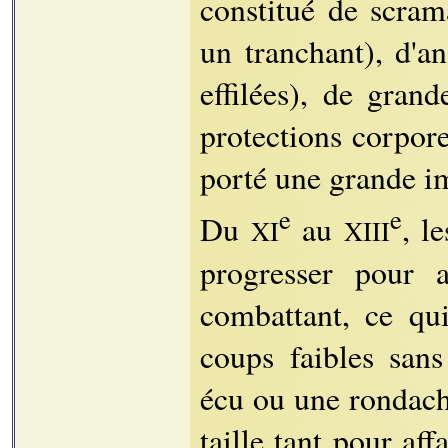
constitué de scram
un tranchant), d'a
effilées), de gra
protections corpor
porté une grande i
e
e
Du
au
, l
XI
XIII
progresser pour a
combattant, ce qui
coups faibles san
écu ou une rondache
taille tant pour aff