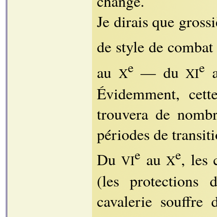
changé.
Je dirais que gross
de style de combat
e
e
au
— du
X
XI
Évidemment, cette
trouvera de nombre
périodes de transiti
e
e
Du
au
, les
VI
X
(les protections 
cavalerie souffre 