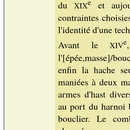
e
du
et aujou
XIX
contraintes choisie
l'identité d'une te
e
Avant le
XIV
l'[épée,masse]/bouc
enfin la hache seu
maniées à deux ma
armes d'hast diver
au port du harnoi 
bouclier. Le com