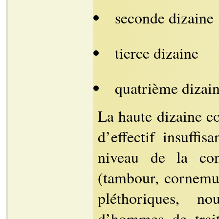
seconde dizaine
tierce dizaine
quatrième dizai
La haute dizaine c
d’effectif insuffi
niveau de la com
(tambour, cornemuse,
pléthoriques, n
d’hommes de trait