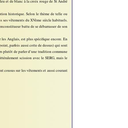
leu et de blanc à la croix rouge de St André
ution historique. Selon le thème de telle ou
ssus ses vêtements du XVème siècle habituels.
u reconstitueur battu de se débarrasser de son
z les Anglais, est plus spécifique encore. En
oint, parfois aussi cotte de dessus) qui sont
eurs plutôt de parler d’une tradition commune
littéralement scission avec le SERG, mais le
ent cousus sur les vêtements et aussi courant