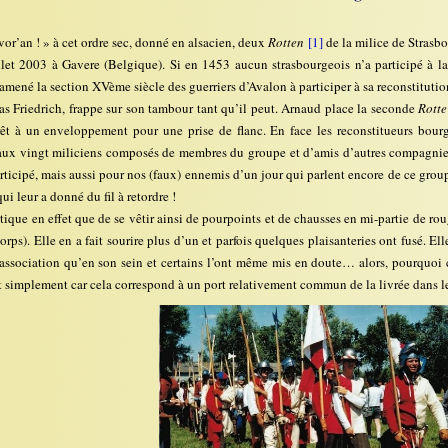
vor’an ! » à cet ordre sec, donné en alsacien, deux
Rotten
[1]
de la milice de Strasbo
let 2003 à Gavere (Belgique). Si en 1453 aucun strasbourgeois n’a participé à la b
amené la section XVème siècle des guerriers d’Avalon à participer à sa reconstitutio
ias Friedrich, frappe sur son tambour tant qu’il peut. Arnaud place la seconde
Rotte
rêt à un enveloppement pour une prise de flanc. En face les reconstitueurs bourg
 aux vingt miliciens composés de membres du groupe et d’amis d’autres compagni
rticipé, mais aussi pour nos (faux) ennemis d’un jour qui parlent encore de ce gro
ui leur a donné du fil à retordre !
tique en effet que de se vêtir ainsi de pourpoints et de chausses en mi-partie de roug
rps). Elle en a fait sourire plus d’un et parfois quelques plaisanteries ont fusé. E
’association qu’en son sein et certains l’ont même mis en doute… alors, pourquoi
t simplement car cela correspond à un port relativement commun de la livrée dans 