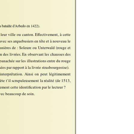
a bataille d’Arbedo en 1422).
 leur ville ou canton. Effectivement, à cette
vec ses arquebusiers en tête et à nouveau le
nnières de : Soleure ou Unterwald (rouge et
ion des livrées. En observant les chausses des
panachée sur les illustrations entre du rouge
es par rapport à la livrée strasbourgeoise).
interprétation. Ainsi on peut légitimement
lète t’il scrupuleusement la réalité (de 1513,
ent cette identification par le lecteur ?
avec beaucoup de soin.