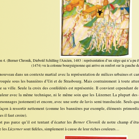
ion 4. (Berner Chronik, Diebold Schilling l’Ancien, 1483 : représentation d’un siège qui n’a pu êtr
(1474) vu la colonne bourguignonne qui arrive en renfort sur la gauche de l
 nouveau dans un contexte martial avec la représentation de milices urbaines et can
roupée sous les bannières d’Uri et de Strasbourg. Mais contrairement à toute atte
 sa ville. Seule la croix des confédérés est représentée. Il convient cependant d
uleur avec la même technique, ni le même soin que les Lüzerner. La plupart des 
rsonnages justement) et encore, avec une sorte de lavis semi translucide. Seuls que
façon à ressortir nettement (comme les bannières par exemple, éléments primordia
es il faut croire).
t pas parce qu’il est tentant d’écarter les
Berner Chronik
de notre champ d’étud
e les
Lüzerner
sont fidèles, simplement à cause de leur riches couleurs…