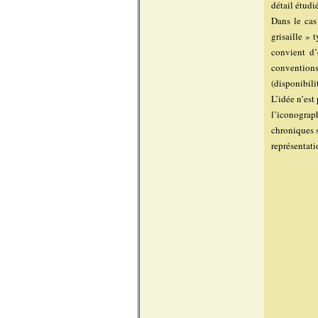
détail étudi
Dans le cas
grisaille » 
convient d’
conventions
(disponibili
L’idée n’est
l’iconograp
chroniques 
représentati