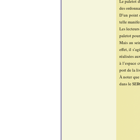
Le paletot d
des ordonna
D’un point d
telle manife
Les lecteurs
paletot pou
Mais au sein
effet, il s’
réalisées au
à l’espace c
port de la l
À noter que 
dans le SERG