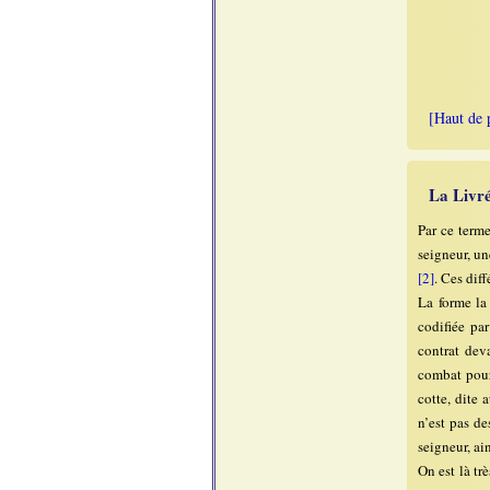
[Haut de 
La Livr
Par ce term
seigneur, u
[2]
. Ces dif
La forme la
codifiée pa
contrat dev
combat pour 
cotte, dite 
n’est pas de
seigneur, a
On est là tr