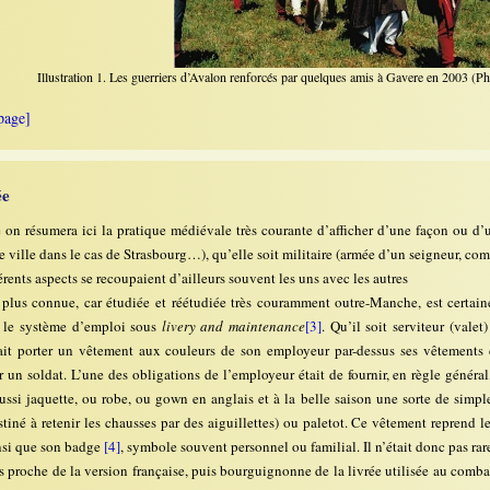
Illustration 1. Les guerriers d’Avalon renforcés par quelques amis à Gavere en 2003 (Pho
page]
ée
e on résumera ici la pratique médiévale très courante d’afficher d’une façon ou d’
ne ville dans le cas de Strasbourg…), qu’elle soit militaire (armée d’un seigneur,
férents aspects se recoupaient d’ailleurs souvent les uns avec les autres
 plus connue, car étudiée et réétudiée très couramment outre-Manche, est certaine
r le système d’emploi sous
livery and maintenance
[3]
. Qu’il soit serviteur (vale
ait porter un vêtement aux couleurs de son employeur par-dessus ses vêtements d
un soldat. L’une des obligations de l’employeur était de fournir, en règle général
aussi jaquette, ou robe, ou gown en anglais et à la belle saison une sorte de sim
stiné à retenir les chausses par des aiguillettes) ou paletot. Ce vêtement reprend 
insi que son badge
[4]
, symbole souvent personnel ou familial. Il n’était donc pas rare
ès proche de la version française, puis bourguignonne de la livrée utilisée au comb