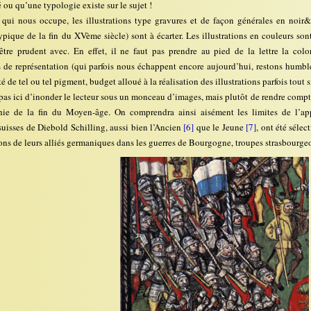
é ou qu’une typologie existe sur le sujet !
 qui nous occupe, les illustrations type gravures et de façon générales en noi
typique de la fin du XVème siècle) sont à écarter. Les illustrations en couleurs s
être prudent avec. En effet, il ne faut pas prendre au pied de la lettre la colo
 de représentation (qui parfois nous échappent encore aujourd’hui, restons humbl
té de tel ou tel pigment, budget alloué à la réalisation des illustrations parfois tout
 pas ici d’inonder le lecteur sous un monceau d’images, mais plutôt de rendre compte
hie de la fin du Moyen-âge. On comprendra ainsi aisément les limites de l’ap
suisses de Diebold Schilling, aussi bien l’Ancien
[6]
que le Jeune
[7]
, ont été sélec
ons de leurs alliés germaniques dans les guerres de Bourgogne, troupes strasbourge