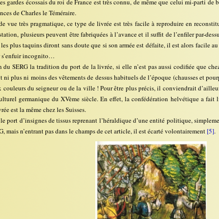
es gardes écossais du roi de France est très connu, de même que celui mi-parti de b
nces de Charles le Téméraire.
e vue très pragmatique, ce type de livrée est très facile à reproduire en reconstit
station, plusieurs peuvent être fabriquées à l’avance et il suffit de l’enfiler par-de
 les plus taquins diront sans doute que si son armée est défaite, il est alors facile a
r s’enfuir incognito…
 du SERG la tradition du port de la livrée, si elle n’est pas aussi codifiée que che
agit ni plus ni moins des vêtements de dessus habituels de l’époque (chausses et pourp
x couleurs du seigneur ou de la ville ! Pour être plus précis, il conviendrait d’aill
ulturel germanique du XVème siècle. En effet, la confédération helvétique a fait 
ivrée est la même chez les Suisses.
le port d’insignes de tissus reprenant l’héraldique d’une entité politique, simplem
, mais n’entrant pas dans le champs de cet article, il est écarté volontairement
[5]
.