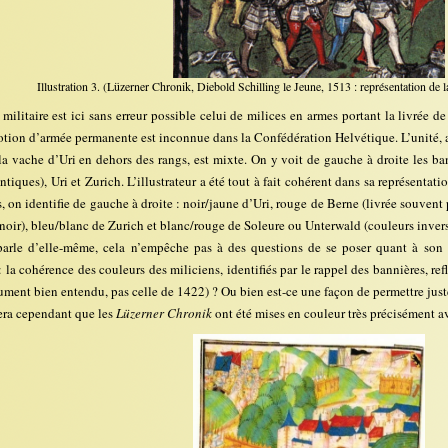
Illustration 3. (Lüzerner Chronik, Diebold Schilling le Jeune, 1513 : représentation de l
militaire est ici sans erreur possible celui de milices en armes portant la livrée de
tion d’armée permanente est inconnue dans la Confédération Helvétique. L’unité, a
la vache d’Uri en dehors des rangs, est mixte. On y voit de gauche à droite les ba
ntiques), Uri et Zurich. L’illustrateur a été tout à fait cohérent dans sa représentat
, on identifie de gauche à droite : noir/jaune d’Uri, rouge de Berne (livrée souvent 
noir), bleu/blanc de Zurich et blanc/rouge de Soleure ou Unterwald (couleurs inversé
parle d’elle-même, cela n’empêche pas à des questions de se poser quant à son 
 : la cohérence des couleurs des miliciens, identifiés par le rappel des bannières, ref
ment bien entendu, pas celle de 1422) ? Ou bien est-ce une façon de permettre justem
ra cependant que les
Lüzerner Chronik
ont été mises en couleur très précisément 