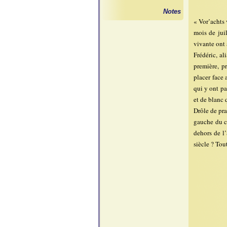
Notes
« Vor’achts 
mois de juil
vivante ont 
Frédéric, al
première, p
placer face
qui y ont pa
et de blanc q
Drôle de pra
gauche du co
dehors de l
siècle ? Tou