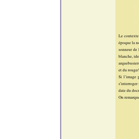
Le contexte 
époque la no
sonneur de 
blanche, ide
arquebusiers
et du rouge/
Si l’image 
s’interroger
date du docu
On remarque