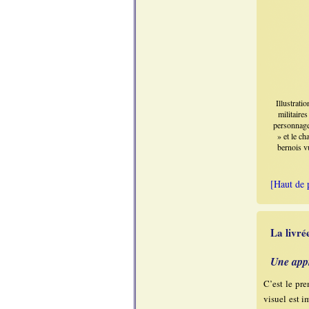
Illustrati
militaire
personnages
» et le ch
bernois v
[Haut de 
La livré
Une app
C’est le pre
visuel est 