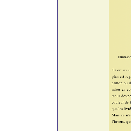
Illustrat
On est ici à
plan est reg
canton ou de
mises en co
tenus des pe
couleur de 
que les livré
Mais ce n’es
l’inverse qu