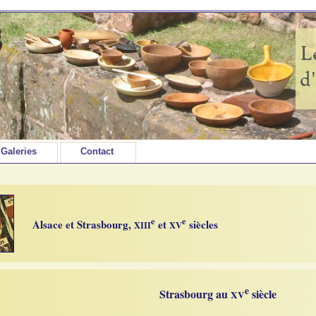
Galeries
Contact
e
e
Alsace et Strasbourg,
et
siècles
XIII
XV
e
Strasbourg au
siècle
XV