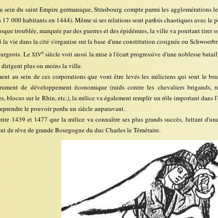
au sein du saint Empire germanique, Strasbourg compte parmi les agglomérations le
à 17 000 habitants en 1444). Même si ses relations sont parfois chaotiques avec le p
que troublée, marquée par des guerres et des épidémies, la ville va pourtant tirer s
la vie dans la cité s'organise sur la base d'une constitution cosignée ou Schwoerbrie
e
urgeois. Le
siècle voit aussi la mise à l'écart progressive d'une noblesse batail
XIV
dirigent plus ou moins la ville.
ent au sein de ces corporations que vont être levés les miliciens qui sont le bra
ument de développement économique (raids contre les chevaliers brigands, ré
, blocus sur le Rhin, etc.), la milice va également remplir un rôle important dans 
eprendre le pouvoir perdu un siècle auparavant.
ntre 1439 et 1477 que la milice va connaître ses plus grands succès, luttant d'un
ent de rêve de grande Bourgogne du duc Charles le Téméraire.