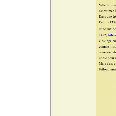
Ville libre 
est estimée 
Dans une épo
Depuis 1334 
donc aux bo
1482)
tribus
C'est égalem
comme instr
commerciales
noble pour r
Mais c'est e
l'effondrem