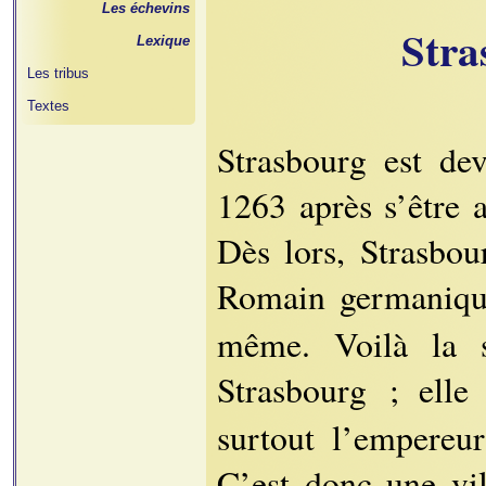
Les échevins
Stra
Lexique
Les tribus
Textes
Strasbourg est dev
1263 après s’être 
Dès lors, Strasbou
Romain germaniqu
même. Voilà la si
Strasbourg ; ell
surtout l’empereu
C’est donc une vi