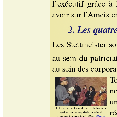
l’exécutif grâce à
avoir sur l’Ameiste
2. Les quatre
Les Stettmeister so
au sein du patricia
au sein des corporat
To
ne
un
L'Ameister, entouré de deux Stettmeister
ré
reçoit en audience privée un échevin
s représentant une Zunft.
Photo
Pixures