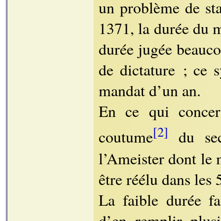
un problème de stab
1371, la durée du m
durée jugée beaucou
de dictature ; ce 
mandat d’un an.
En ce qui concern
[2]
coutume
du se
l’Ameister dont le 
être réélu dans les 
La faible durée fa
d’en remplir plus