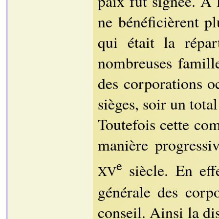
paix fut signée. À 
ne bénéficièrent p
qui était la répa
nombreuses famille
des corporations oc
sièges, soir un tota
Toutefois cette co
manière progressi
e
siècle. En effe
XV
générale des corp
conseil. Ainsi la d