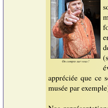
s
m
f
e
d
(
On compte sur vous !
é
appréciée que ce s
musée par exemple)