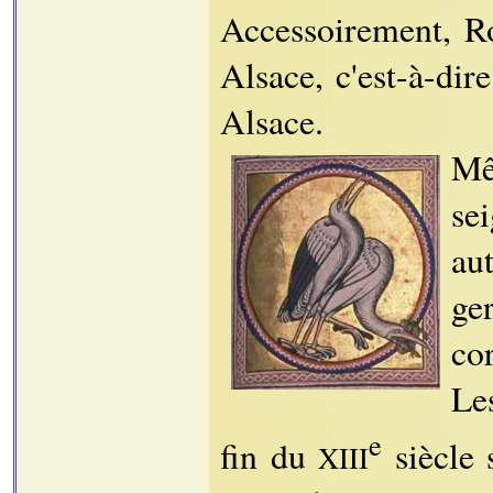
Accessoirement, Ro
Alsace, c'est-à-di
Alsace.
Mê
se
au
ge
co
Le
e
fin du
siècle 
XIII