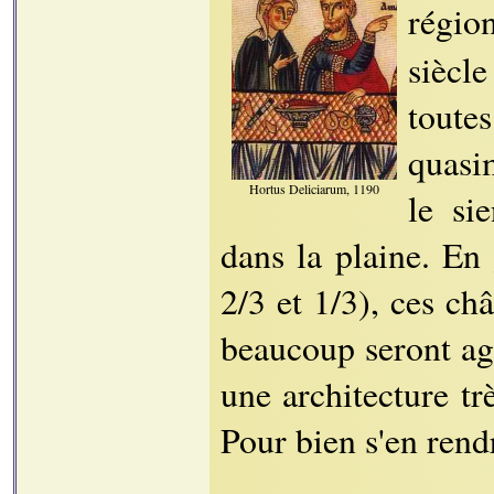
régio
siècl
toute
quasi
Hortus Deliciarum, 1190
le si
dans la plaine. En
2/3 et 1/3), ces ch
beaucoup seront agr
une architecture tr
Pour bien s'en rend