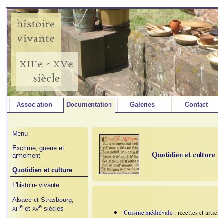
Association
Documentation
Galeries
Contact
Menu
Escrime, guerre et
Quotidien et culture
armement
Quotidien et culture
L'histoire vivante
Alsace et Strasbourg,
e
e
et
siècles
XIII
XV
Cuisine médiévale :
recettes et artic